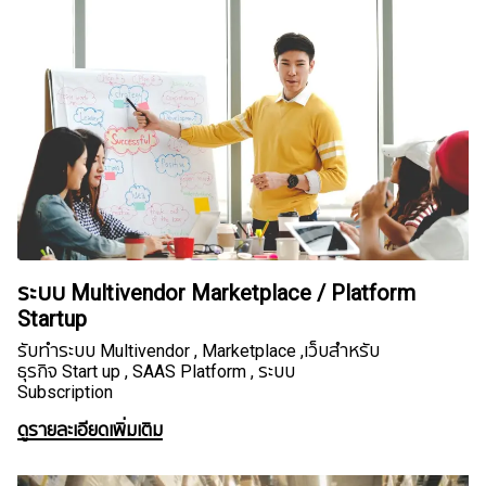
ระบบ Multivendor Marketplace / Platform
Startup
รับทำระบบ Multivendor , Marketplace ,เว็บสำหรับ
ธุรกิจ Start up , SAAS Platform , ระบบ
Subscription
ดูรายละเอียดเพิ่มเติม