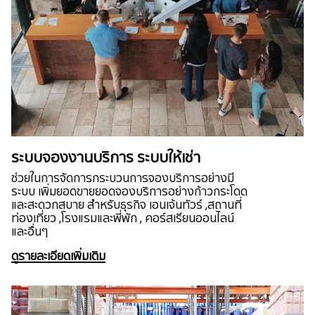
ระบบจองงานบริการ ระบบให้เช่า
ช่วยในการจัดการกระบวนการจองบริการอย่างมี
ระบบ เพิ่มยอดขายยอดจองบริการอย่างก้าวกระโดด
และสะดวกสบาย สำหรับธุรกิจ เอนเจ้นทัวร์ ,สถานที่
ท่องเที่ยว ,โรงแรมและพี่พัก , คอร์สเรียนออนไลน์
และอื่นๆ
ดูรายละเอียดเพิ่มเติม