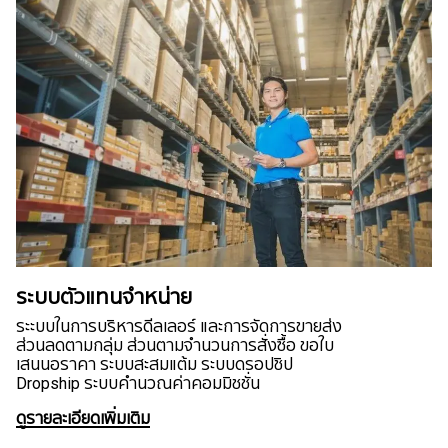
ระบบตัวแทนจำหน่าย
ระะบบในการบริหารดีลเลอร์ และการจัดการขายส่ง
ส่วนลดตามกลุ่ม ส่วนตามจำนวนการสั่งซื้อ ขอใบ
เสนนอราคา ระบบสะสมแต้ม ระบบดรอปชิป
Dropship ระบบคำนวณค่าคอมมิชชั่น
ดูรายละเอียดเพิ่มเติม