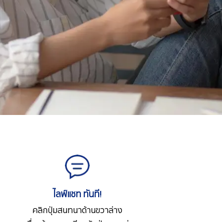
ไลฟ์แชท ทันที!
คลิกปุ่มสนทนาด้านขวาล่าง