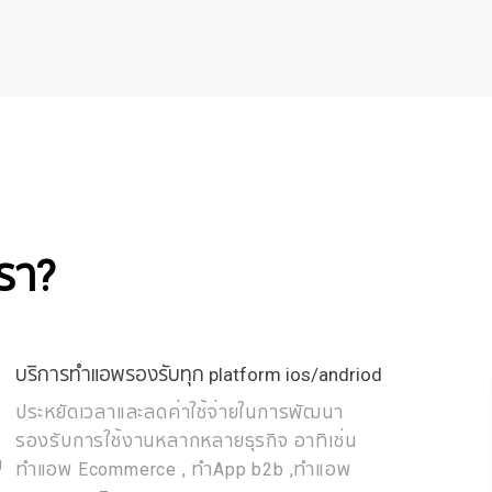
รา?
merce และ CRM ใน
บริการทำแอพรองรับทุก platform ios/andriod
ประหยัดเวลาและลดค่าใช้จ่ายในการพัฒนา
รองรับการใช้งานหลากหลายธุรกิจ อาทิเช่น
ม
ทำแอพ Ecommerce , ทำApp b2b ,ทำแอพ