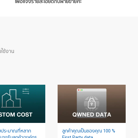
เพื่อแจ้งรายละเอียดกับฝ่ายขายค่ะ
มใช้งาน
บประมาณที่หลาก
ลูกค้าคุณเป็นของคุณ 100 %
องรับลูกค้าองค์กร
First Party data