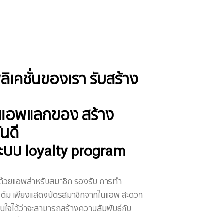
ิเคชั่นของเรา รับสร้าง
แอพแลกของ สร้าง
นดี
ระบบ loyalty program
ด้วยแอพสำหรับสมาชิก รองรับ การทำ
สมแต้ม เพียงแสดงบัตรสมาชิกจากในแอพ สะดวก
่นใจได้ว่าจะสามารถสร้างความสัมพับธ์กับ