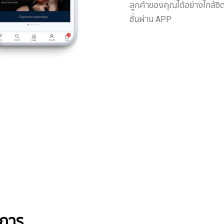
ลูกค้าของคุณได้อย่างใกล้ชิ
ชั่นผ่าน APP
ิการ