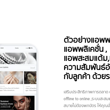
ตัวอย่างแอพพล
แอพพลิเคชั่น ,
แอพสะสมแต้ม,
ความสัมพันธ์อั
กับลูกค้า ด้วย
เสริมประสิทธิภาพการตลาด 
offline to online ,ระบบสะ
สบายไม่ต้องพกบัตร ให้คุณมั