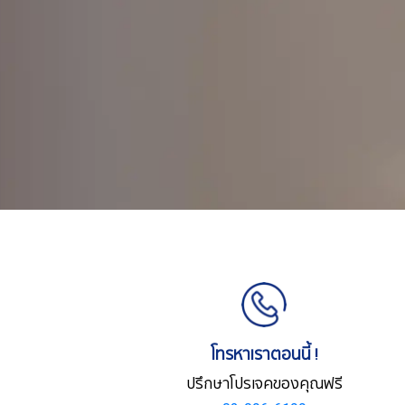
โทรหาเราตอนนี้ !
ปรึกษาโปรเจคของคุณฟรี