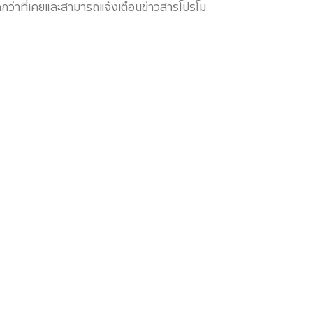
ดกว่าที่เคยและสามารถแจ้งเตือนข่าวสารโปรโม