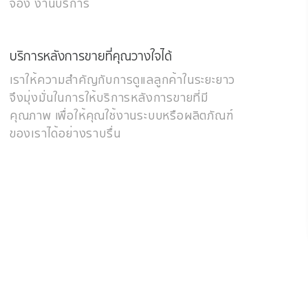
จอง งานบริการ
บริการหลังการขายที่คุณวางใจได้
เราให้ความสำคัญกับการดูแลลูกค้าในระยะยาว
จึงมุ่งมั่นในการให้บริการหลังการขายที่มี
ี
คุณภาพ เพื่อให้คุณใช้งานระบบหรือผลิตภัณฑ์
ของเราได้อย่างราบรื่น